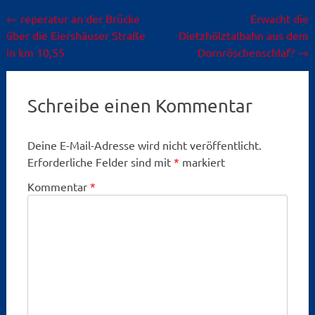
Beitragsnavigation
←
reperatur an der Brücke
Erwacht die
über die Eiershäuser Straße
Dietzhölztalbahn aus dem
in km 10,55
Dornröschenschlaf?
→
Schreibe einen Kommentar
Deine E-Mail-Adresse wird nicht veröffentlicht.
Erforderliche Felder sind mit
*
markiert
Kommentar
*